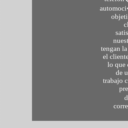
automoci
objeti
c
sati
nuest
tengan la
el client
lo que
de u
trabajo 
pr
d
corr